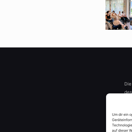
Die
des
Um dir ein 
Geräteinfor
Technologie
auf dieser W